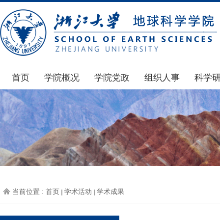
首页
学院概况
学院党政
组织人事
科学
学院简介
通知公告
通知公告
国家基
发展简史
学院发文
博士后管理
科研公
组织机构
党委会议纪要
人才招聘
通知公
师资力量
党政联席会议纪要
年度考核
科研动
虚拟学院
教授委员会议纪要
岗位聘任
政策文
学院院刊
人力资源会议纪要
职称晋升
下载专
当前位置 :
首页
学术活动
学术成果
办事指南
下载专区
地科基