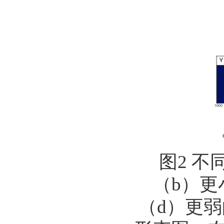
图
2
不
（
b
）更
（
d
）更弱