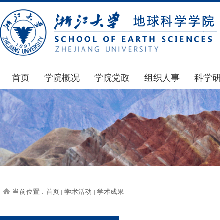
首页
学院概况
学院党政
组织人事
科学
学院简介
通知公告
通知公告
国家基
发展简史
学院发文
博士后管理
科研公
组织机构
党委会议纪要
人才招聘
通知公
师资力量
党政联席会议纪要
年度考核
科研动
虚拟学院
教授委员会议纪要
岗位聘任
政策文
学院院刊
人力资源会议纪要
职称晋升
下载专
当前位置 :
首页
学术活动
学术成果
办事指南
下载专区
地科基