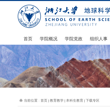
首页
学院概况
学院党政
组织人事
学院简介
通知公告
通知公告
发展简史
学院发文
博士后管理
组织机构
党委会议纪要
人才招聘
师资力量
党政联席会议纪要
年度考核
虚拟学院
教授委员会议纪要
岗位聘任
学院院刊
人力资源会议纪要
职称晋升
当前位置 :
首页
教育教学
本科生教育
下载专区
办事指南
下载专区