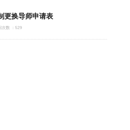
公示
制更换导师申请表
次数 ：
529