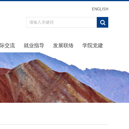
ENGLISH
际交流
就业指导
发展联络
学院党建
办事指南
重点引导
最新消息
学习贯彻习近平新时代中
通知公告
通知公告
校友分会
学院党
规章制度
生涯规划
校友返校
理论学
动态
招聘信息
校友名录
学院纪
交流项目
下载专区
校友捐赠
党建下
就业中心
主题教
办事指南
党史学习