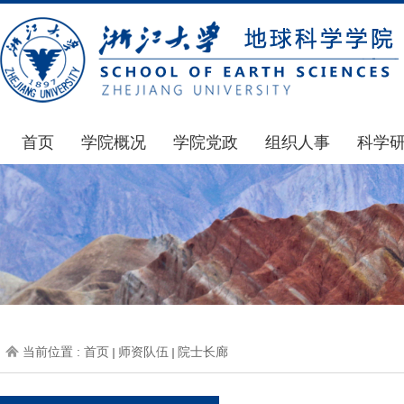
首页
学院概况
学院党政
组织人事
科学
学院简介
通知公告
通知公告
国家基
发展简史
学院发文
博士后管理
科研公
组织机构
党委会议纪要
人才招聘
通知公
师资力量
党政联席会议纪要
年度考核
科研动
虚拟学院
教授委员会议纪要
岗位聘任
政策文
学院院刊
人力资源会议纪要
职称晋升
下载专
当前位置 :
首页
师资队伍
院士长廊
办事指南
下载专区
地科基