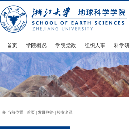
首页
学院概况
学院党政
组织人事
科学
学院简介
通知公告
通知公告
国家基
发展简史
学院发文
博士后管理
科研公
组织机构
党委会议纪要
人才招聘
通知公
师资力量
党政联席会议纪要
年度考核
科研动
虚拟学院
教授委员会议纪要
岗位聘任
政策文
学院院刊
人力资源会议纪要
职称晋升
下载专
当前位置 :
首页
发展联络
校友名录
办事指南
下载专区
地科基