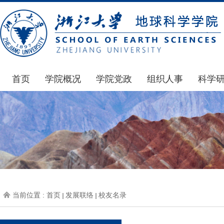
首页
学院概况
学院党政
组织人事
科学
学院简介
通知公告
通知公告
国家基
发展简史
学院发文
博士后管理
科研公
组织机构
党委会议纪要
人才招聘
通知公
师资力量
党政联席会议纪要
年度考核
科研动
虚拟学院
教授委员会议纪要
岗位聘任
政策文
学院院刊
人力资源会议纪要
职称晋升
下载专
当前位置 :
首页
发展联络
校友名录
办事指南
下载专区
地科基