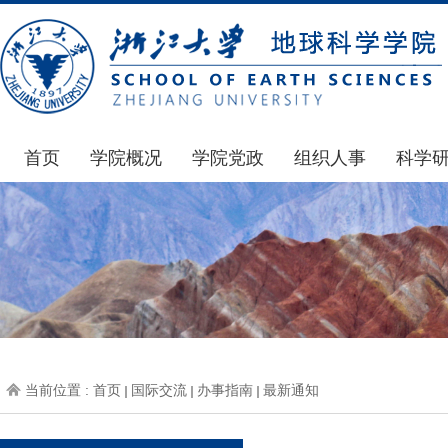
首页
学院概况
学院党政
组织人事
科学
学院简介
通知公告
通知公告
国家基
发展简史
学院发文
博士后管理
科研公
组织机构
党委会议纪要
人才招聘
通知公
师资力量
党政联席会议纪要
年度考核
科研动
虚拟学院
教授委员会议纪要
岗位聘任
政策文
学院院刊
人力资源会议纪要
职称晋升
下载专
当前位置 :
首页
国际交流
办事指南
最新通知
办事指南
下载专区
地科基