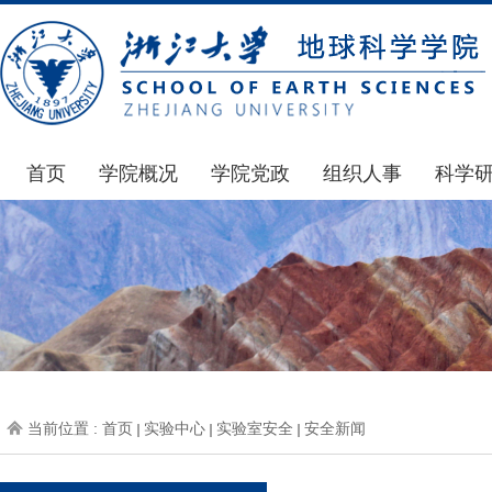
首页
学院概况
学院党政
组织人事
科学
学院简介
通知公告
通知公告
国家基
发展简史
学院发文
博士后管理
科研公
组织机构
党委会议纪要
人才招聘
通知公
师资力量
党政联席会议纪要
年度考核
科研动
虚拟学院
教授委员会议纪要
岗位聘任
政策文
学院院刊
人力资源会议纪要
职称晋升
下载专
当前位置 :
首页
实验中心
实验室安全
安全新闻
办事指南
下载专区
地科基