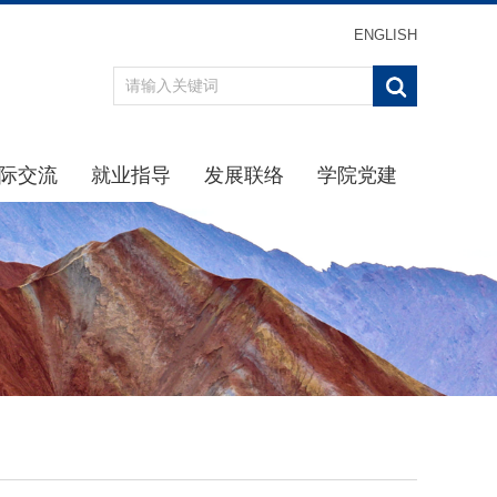
ENGLISH
际交流
就业指导
发展联络
学院党建
办事指南
重点引导
最新消息
学习贯彻习近平新时代中
通知公告
通知公告
校友分会
学院党
规章制度
生涯规划
校友返校
理论学
动态
招聘信息
校友名录
学院纪
交流项目
下载专区
校友捐赠
党建下
就业中心
主题教
办事指南
党史学习