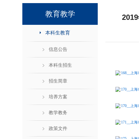
领导班子接待日
教育教学
20
本科生教育
信息公告
本科生招生
168__上
招生简章
170__上
培养方案
170__上
教学教务
171__上
政策文件
175__上