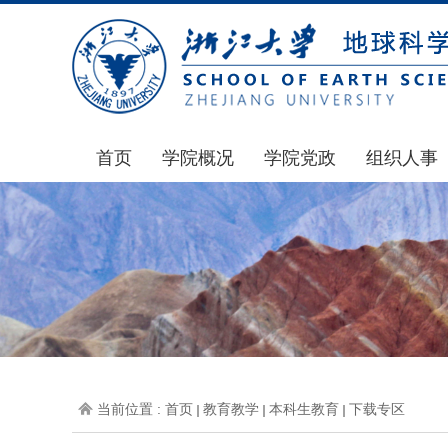
首页
学院概况
学院党政
组织人事
学院简介
通知公告
通知公告
发展简史
学院发文
博士后管理
组织机构
党委会议纪要
人才招聘
师资力量
党政联席会议纪要
年度考核
虚拟学院
教授委员会议纪要
岗位聘任
学院院刊
人力资源会议纪要
职称晋升
当前位置 :
首页
教育教学
本科生教育
下载专区
办事指南
下载专区