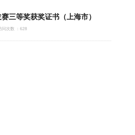
公示
拔赛三等奖获奖证书（上海市）
问次数 ：
628