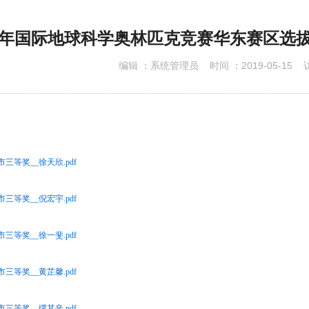
下载专区
19年国际地球科学奥林匹克竞赛华东赛区选
编辑 ：
系统管理员
时间 ：
2019-05-15
访
海市三等奖__徐天欣.pdf
海市三等奖__倪宏宇.pdf
海市三等奖__徐一斐.pdf
海市三等奖__黄芷馨.pdf
海市三等奖__缪其辛.pdf