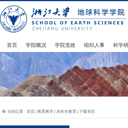
首页
学院概况
学院党政
组织人事
科学
学院简介
通知公告
通知公告
国家基
发展简史
学院发文
博士后管理
科研公
组织机构
党委会议纪要
人才招聘
通知公
师资力量
党政联席会议纪要
年度考核
科研动
虚拟学院
教授委员会议纪要
岗位聘任
政策文
学院院刊
人力资源会议纪要
职称晋升
下载专
当前位置 :
首页
教育教学
本科生教育
下载专区
办事指南
下载专区
地科基