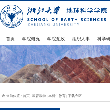
首页
学院概况
学院党政
组织人事
科学
学院简介
通知公告
通知公告
国家基
发展简史
学院发文
博士后管理
科研公
组织机构
党委会议纪要
人才招聘
通知公
师资力量
党政联席会议纪要
年度考核
科研动
虚拟学院
教授委员会议纪要
岗位聘任
政策文
学院院刊
人力资源会议纪要
职称晋升
下载专
当前位置 :
首页
教育教学
本科生教育
下载专区
办事指南
下载专区
地科基