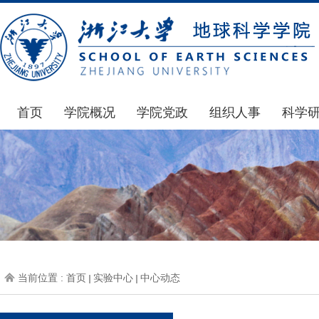
首页
学院概况
学院党政
组织人事
科学
学院简介
通知公告
通知公告
国家基
发展简史
学院发文
博士后管理
科研公
组织机构
党委会议纪要
人才招聘
通知公
师资力量
党政联席会议纪要
年度考核
科研动
虚拟学院
教授委员会议纪要
岗位聘任
政策文
学院院刊
人力资源会议纪要
职称晋升
下载专
当前位置 :
首页
实验中心
中心动态
办事指南
下载专区
地科基