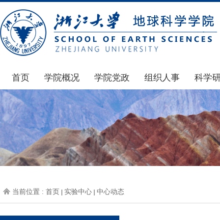
首页
学院概况
学院党政
组织人事
科学
学院简介
通知公告
通知公告
国家基
发展简史
学院发文
博士后管理
科研公
组织机构
党委会议纪要
人才招聘
通知公
师资力量
党政联席会议纪要
年度考核
科研动
虚拟学院
教授委员会议纪要
岗位聘任
政策文
学院院刊
人力资源会议纪要
职称晋升
下载专
当前位置 :
首页
实验中心
中心动态
办事指南
下载专区
地科基