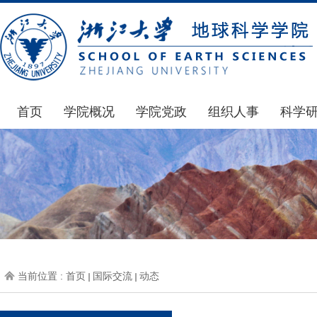
首页
学院概况
学院党政
组织人事
科学
学院简介
通知公告
通知公告
国家基
发展简史
学院发文
博士后管理
科研公
组织机构
党委会议纪要
人才招聘
通知公
师资力量
党政联席会议纪要
年度考核
科研动
虚拟学院
教授委员会议纪要
岗位聘任
政策文
学院院刊
人力资源会议纪要
职称晋升
下载专
当前位置 :
首页
国际交流
动态
办事指南
下载专区
地科基