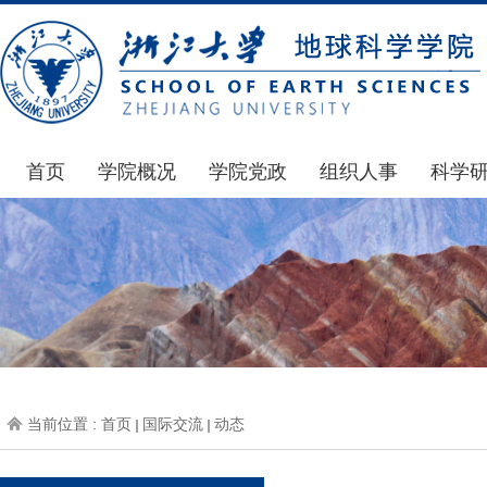
首页
学院概况
学院党政
组织人事
科学
学院简介
通知公告
通知公告
国家基
发展简史
学院发文
博士后管理
科研公
组织机构
党委会议纪要
人才招聘
通知公
师资力量
党政联席会议纪要
年度考核
科研动
虚拟学院
教授委员会议纪要
岗位聘任
政策文
学院院刊
人力资源会议纪要
职称晋升
下载专
当前位置 :
首页
国际交流
动态
办事指南
下载专区
地科基