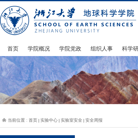
首页
学院概况
学院党政
组织人事
科学
学院简介
通知公告
通知公告
国家基
发展简史
学院发文
博士后管理
科研公
组织机构
党委会议纪要
人才招聘
通知公
师资力量
党政联席会议纪要
年度考核
科研动
虚拟学院
教授委员会议纪要
岗位聘任
政策文
学院院刊
人力资源会议纪要
职称晋升
下载专
当前位置 :
首页
实验中心
实验室安全
安全周报
办事指南
下载专区
地科基