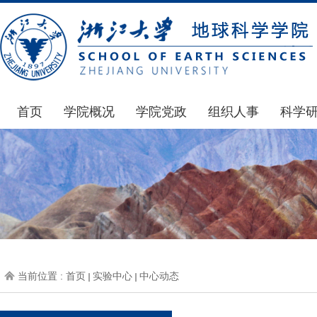
首页
学院概况
学院党政
组织人事
科学
学院简介
通知公告
通知公告
国家基
发展简史
学院发文
博士后管理
科研公
组织机构
党委会议纪要
人才招聘
通知公
师资力量
党政联席会议纪要
年度考核
科研动
虚拟学院
教授委员会议纪要
岗位聘任
政策文
学院院刊
人力资源会议纪要
职称晋升
下载专
当前位置 :
首页
实验中心
中心动态
办事指南
下载专区
地科基