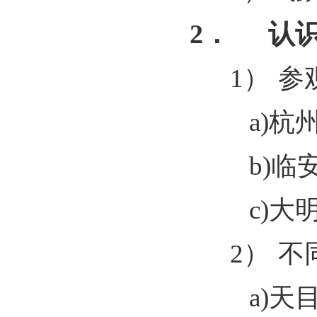
2．
认
1）
参
a)
杭
b)
临
c)
大
2）
不
a)
天