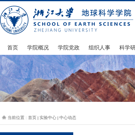
首页
学院概况
学院党政
组织人事
科学
学院简介
通知公告
通知公告
国家基
发展简史
学院发文
博士后管理
科研公
组织机构
党委会议纪要
人才招聘
通知公
师资力量
党政联席会议纪要
年度考核
科研动
虚拟学院
教授委员会议纪要
岗位聘任
政策文
学院院刊
人力资源会议纪要
职称晋升
下载专
当前位置 :
首页
实验中心
中心动态
办事指南
下载专区
地科基