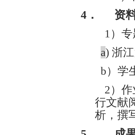
4．
资
1
）专
a
)
浙江
b
）学
2
）作
行文献
析，撰
5．
成