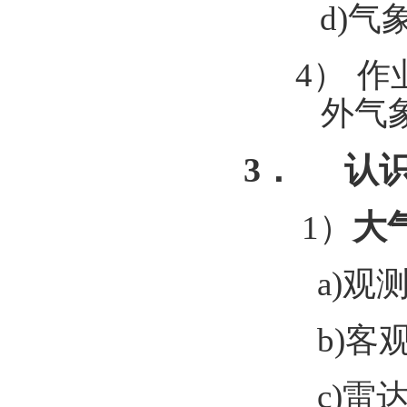
d)
气
4）
作
外气
3．
认
大
1
）
a)
观
b)
客
c)
雷