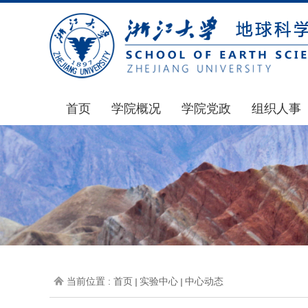
首页
学院概况
学院党政
组织人事
学院简介
通知公告
通知公告
发展简史
学院发文
博士后管理
组织机构
党委会议纪要
人才招聘
师资力量
党政联席会议纪要
年度考核
虚拟学院
教授委员会议纪要
岗位聘任
学院院刊
人力资源会议纪要
职称晋升
当前位置 :
首页
实验中心
中心动态
办事指南
下载专区