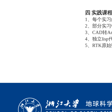
四
实践课
1、
每个实习
2、
部分实习
3、
CAD
转
A
4、
独立
lisp
5、
RTK
原始