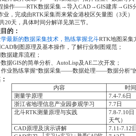
程操作——
RTK
数据采集→导入
CAD
→
GIS
建库→
GIS
作业，完成由
RTK
采集而来紫金港校区矢量图（
3
天）
共
20
天，具体时间分解详见第三节。
程目的：
量学最新的数据采集技术，熟练掌握北斗
RTK
地图采集
用
CAD
制图原理及基本操作，了解行业制图规范；
间数据建库流程；
绘数据
GIS
的简单分析、
AutoLisp
及
AE
二次开发；
习作业熟练掌握“数据采集——数据处理——数据分析”
案：
内容
时
测量学原理
7.4-7.6
日
浙江省地理信息产业园参观学习
7.7
日
北斗
RTK
测量原理与实践
7.8-7.10
日
天气）
CAD
原理及演示讲解
7.11-7.12
实习
1+
实习
2
：熟悉
CAD
软