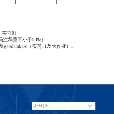
、实习
8
）
码注释量不小于
50%
）
及
geodatabase
（实习
11
及大作业）。