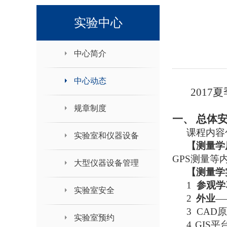
领导班子接待日
实验中心
中心简介
中心动态
2017
夏
规章制度
一、
总体
课程内容
实验室和仪器设备
【测量学
GPS
测量等
大型仪器设备管理
【测量学
1
参观学
实验室安全
2
外业
—
3
CAD
原
实验室预约
4
GIS
平