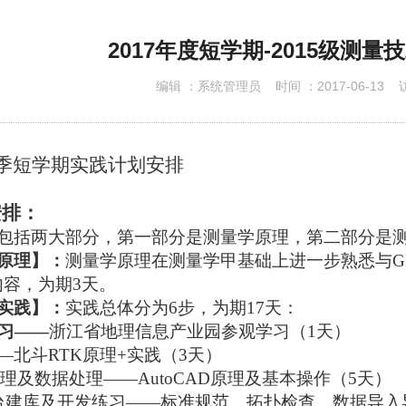
下载专区
2017年度短学期-2015级测
编辑 ：
系统管理员
时间 ：
2017-06-13
访
季短学期实践计划安排
安排：
包括两大部分，第一部分是测量学原理，第二部分是
原理】：
测量学原理在测量学甲基础上进一步熟悉与
G
内容，为期
3
天。
实践】：
实践总体分为
6
步，为期
17
天：
习——
浙江省地理信息产业园参观学习（
1
天）
—北斗
RTK
原理
+
实践（
3
天）
理及数据处理——
AutoCAD
原理及基本操作（
5
天）
台建库及开发练习——标准规范、拓扑检查、数据导入