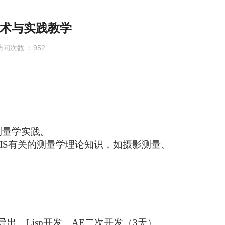
公示
量技术与实践教学
问次数 ：
952
测量学实践。
IS
有关的测量学理论知识，如摄影测量、
导出、
Lisp
开发、
AE
二次开发（
3
天）