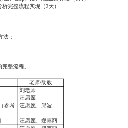
分析完整流程实现（
2
天）
方法；
的完整流程。
间
老师
/
助教
刘老师
汪愿愿
（参考
汪愿愿、邱波
日
汪愿愿、郑嘉丽