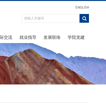
ENGLISH
际交流
就业指导
发展联络
学院党建
办事指南
重点引导
最新消息
学习贯彻习近平新时代中
通知公告
通知公告
校友分会
学院党
规章制度
生涯规划
校友返校
理论学
动态
招聘信息
校友名录
学院纪
交流项目
下载专区
校友捐赠
党建下
就业中心
主题教
办事指南
党史学习