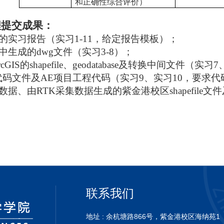
和正确性综合评价）
程提交成果：
的实习报告（实习
1-11
，给定报告模板）；
中生成的
dwg
文件（实习
3-8
）；
rcGIS
的
shapefile
、
geodatabase
及转换中间文件（实习
7
代码文件及
AE
项目工程代码（实习
9
、实习
10
，要求代
数据、由
RTK
采集数据生成的紫金港校区
shapefile
文件
联系我们
地址 : 余杭塘路866号，紫金港校区海纳苑1