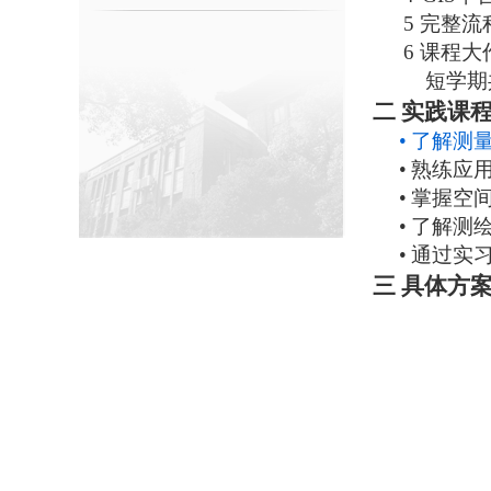
5
完整流
6
课程大
短学期
二
实践课
•
了解测
•
熟练应
•
掌握空
•
了解测
•
通过实
三
具体方