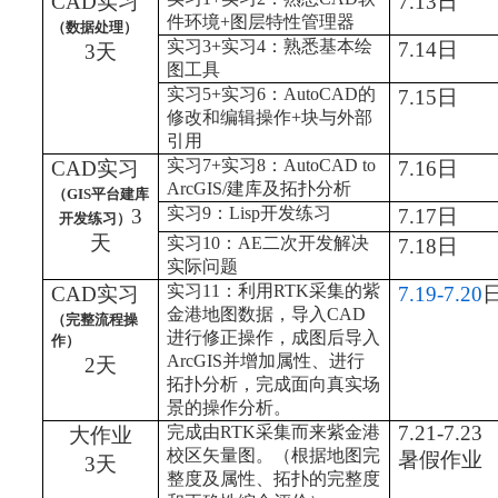
CAD
实习
7.13
日
件环境
+
图层特性管理器
（数据处理）
实习
3+
实习
4
：熟悉基本绘
7.14
日
3
天
图工具
实习
5+
实习
6
：
AutoCAD
的
7.15
日
修改和编辑操作
+
块与外部
引用
实习
7+
实习
8
：
AutoCAD to
CAD
实习
7.16
日
ArcGIS/
建库及拓扑分析
（
GIS
平台建库
实习
9
：
Lisp
开发练习
3
7.17
日
开发练习）
天
实习
10
：
AE
二次开发解决
7.18
日
实际问题
实习
11
：利用
RTK
采集的紫
CAD
实习
7.19-7.20
金港地图数据，导入
CAD
（完整流程操
进行修正操作，成图后导入
作）
ArcGIS
并增加属性、进行
2
天
拓扑分析，完成面向真实场
景的操作分析。
7.21-7.23
完成由
RTK
采集而来紫金港
大作业
校区矢量图。（根据地图完
暑假作业
3
天
整度及属性、拓扑的完整度