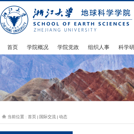
首页
学院概况
学院党政
组织人事
科学
学院简介
通知公告
通知公告
国家基
发展简史
学院发文
博士后管理
科研公
组织机构
党委会议纪要
人才招聘
通知公
师资力量
党政联席会议纪要
年度考核
科研动
虚拟学院
教授委员会议纪要
岗位聘任
政策文
学院院刊
人力资源会议纪要
职称晋升
下载专
当前位置 :
首页
国际交流
动态
办事指南
下载专区
地科基