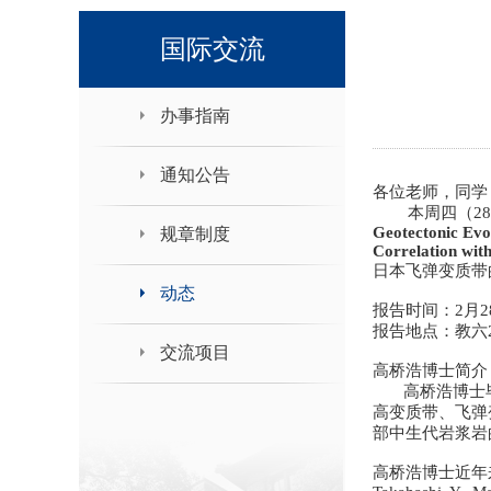
领导班子接待日
国际交流
办事指南
通知公告
各位老师，同学
本周四（28号
Geotectonic Evol
规章制度
Correlation wit
日本飞弹变质带
动态
报告时间：2月2
报告地点：教六
交流项目
高桥浩博士简介
高桥浩博士毕
高变质带、飞弹
部中生代岩浆岩
高桥浩博士近年