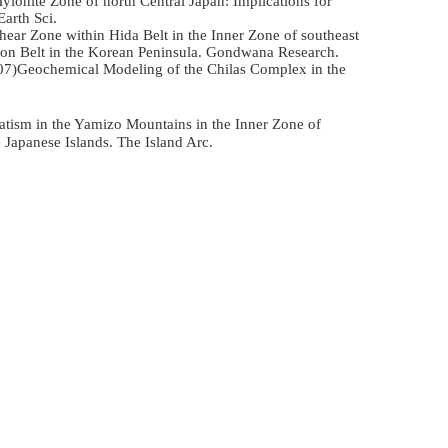
lonite Zone of north Central Japan: Implications for
Earth Sci.
hear Zone within Hida Belt in the Inner Zone of southeast
heon Belt in the Korean Peninsula. Gondwana Research.
007)Geochemical Modeling of the Chilas Complex in the
atism in the Yamizo Mountains in the Inner Zone of
 Japanese Islands. The Island Arc.