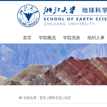
首页
学院概况
学院党政
组织人事
学院简介
通知公告
通知公告
发展简史
学院发文
博士后管理
组织机构
党委会议纪要
人才招聘
师资力量
党政联席会议纪要
年度考核
虚拟学院
教授委员会议纪要
岗位聘任
学院院刊
人力资源会议纪要
职称晋升
当前位置 :
首页
国际交流
动态
办事指南
下载专区