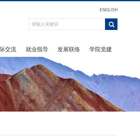
ENGLISH
际交流
就业指导
发展联络
学院党建
办事指南
重点引导
最新消息
学习贯彻习近平新时代中
通知公告
通知公告
校友分会
学院党
规章制度
生涯规划
校友返校
理论学
动态
招聘信息
校友名录
学院纪
交流项目
下载专区
校友捐赠
党建下
就业中心
主题教
办事指南
党史学习