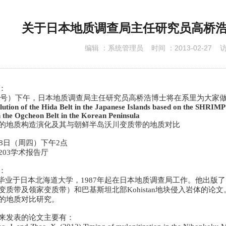
下载专区
关于日本地质调查局主任研究员高桥
编辑 ：
系统管理员
时间 ：
2013-02-27
访
：
）下午，日本地质调查局主任研究员高桥浩博士将在系里为大家做
ution of the Hida Belt in the Japanese Islands based on the SHRIMP 
h the Ogcheon Belt in the Korean Peninsula
的地质构造演化及其与朝鲜半岛沃川变质带的地质对比
8日（周四）下午2点
203学术报告厅
：
业于日本北海道大学，
1987
年起在日本地质调查局工作。他出版了
变质带及领家变质带）和巴基斯坦北部
Kohistan
地块侵入岩体的论文
的地质对比研究。
来发表的论文主要有：