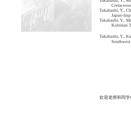
Takahashi, Y., M
Cretaceous
Takahashi, Y., C
Japan-Impl
Takahashi, Y., M
Kohistan T
Takahashi, Y., K
Southwest 
欢迎老师和同学