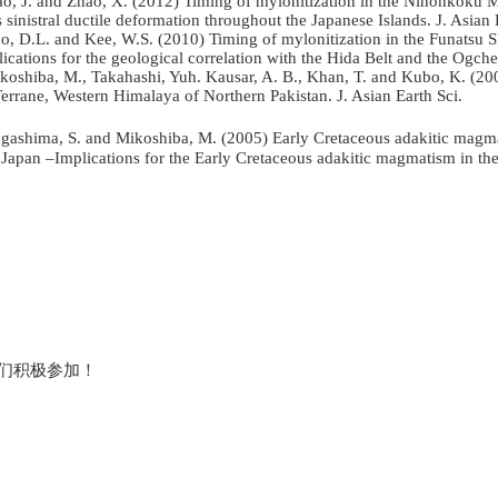
ao, J. and Zhao, X. (2012)
Timing of mylonitization in the Nihonkoku My
 sinistral ductile deformation throughout the Japanese Islands. J. Asian 
ho, D.L. and Kee, W.S. (2010)
Timing of mylonitization in the Funatsu S
ications for the geological correlation with the Hida Belt and the Ogc
ikoshiba, M., Takahashi, Yuh. Kausar, A. B., Khan, T. and Kubo, K. (2
errane, Western Himalaya of Northern Pakistan. J. Asian Earth Sci.
agashima, S. and Mikoshiba, M. (2005)
Early Cretaceous adakitic magm
Japan –Implications for the Early Cretaceous adakitic magmatism in the
们积极参加！